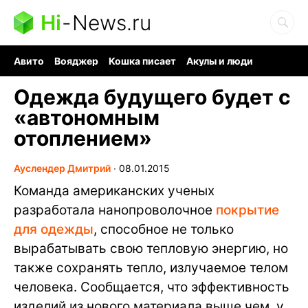
Hi
-
News.ru
Авито
Вояджер
Кошка писает
Акулы и люди
Ядерная война
Судоку и пазлы
Ядовитые пауки
Одежда будущего будет с
«автономным
отоплением»
Ауслендер Дмитрий
∙
08.01.2015
Команда американских ученых
разработала нанопроволочное
покрытие
для одежды
, способное не только
вырабатывать свою тепловую энергию, но
также сохранять тепло, излучаемое телом
человека. Сообщается, что эффективность
изделий из нового материала выше чем, у