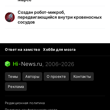
Создан робот-микроб,
передвигающийся внутри кровеносных
сосудов
Ответ на хамство
Хобби для мозга
Бензин 100 и 95
Тунцы в океанариуме
Следующая пандемия
Google Maps открытие
Hi
-
News.ru
, 2006–2026
Темы
Авторы
О проекте
Контакты
Реклама
Редакционная политика
Политика конфиденциальности