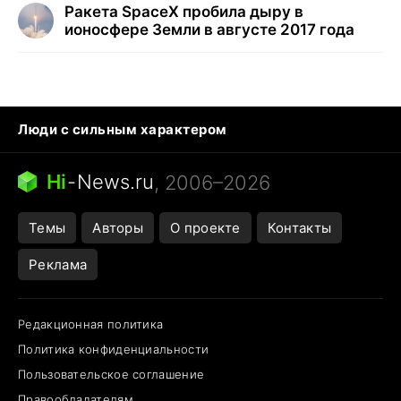
Ракета SpaceX пробила дыру в
ионосфере Земли в августе 2017 года
Люди с сильным характером
Кошка писает на кровать
Тунцы в океанариуме
Ядовитые пауки России
Hi
-
News.ru
, 2006–2026
Города в ядерной войне
Открытие в Google Maps
Темы
Авторы
О проекте
Контакты
Реклама
Редакционная политика
Политика конфиденциальности
Пользовательское соглашение
Правообладателям