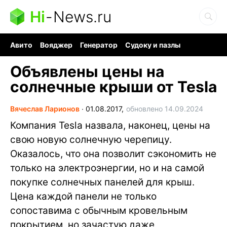
Hi
-
News.ru
Авито
Вояджер
Генератор
Судоку и пазлы
Хобби для мозга
Бензин 100 vs 95
Следующая пандемия
Объявлены цены на
солнечные крыши от Tesla
Вячеслав Ларионов
∙
01.08.2017,
обновлено 14.09.2024
Компания Tesla назвала, наконец, цены на
свою новую солнечную черепицу.
Оказалось, что она позволит сэкономить не
только на электроэнергии, но и на самой
покупке солнечных панелей для крыш.
Цена каждой панели не только
сопоставима с обычным кровельным
покрытием, но зачастую даже