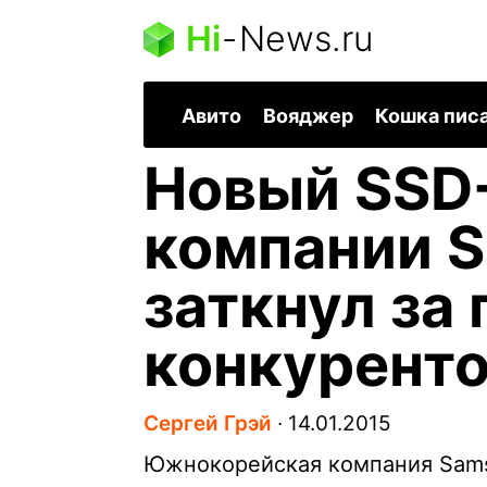
Hi
-
News.ru
Авито
Вояджер
Кошка пис
Новый SSD
компании 
заткнул за 
конкурент
Сергей Грэй
∙
14.01.2015
Южнокорейская компания Sam