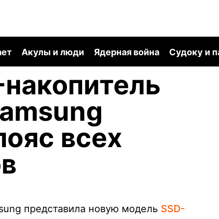
ает
Акулы и люди
Ядерная война
Судоку и 
-накопитель
Samsung
пояс всех
ов
sung представила новую модель
SSD-