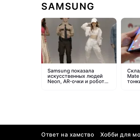
SAMSUNG
Samsung показала
Скла
искусственных людей
Mate
Neon, AR-очки и робота
тонк
Ballie
Fold
Ответ на хамство
Хобби для мо