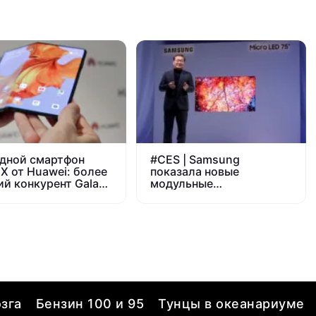
дной смартфон
#
CES | Samsung
 X от Huawei: более
показала новые
ий конкурент Galaxy
модульные
микросветодиодные
телевизоры
зга
Бензин 100 и 95
Тунцы в океанариуме