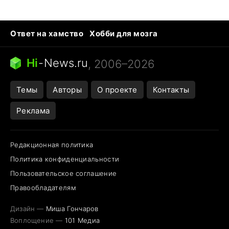
Ответ на хамство
Хобби для мозга
Бензин 100 vs 95
Тунцы в океанариуме
Следующая пандемия
Google Maps открытие
Hi
-
News.ru
, 2006–2026
Темы
Авторы
О проекте
Контакты
Реклама
Редакционная политика
Политика конфиденциальности
Пользовательское соглашение
Правообладателям
Дизайн —
Миша Гончаров
Воплощение —
101 Медиа