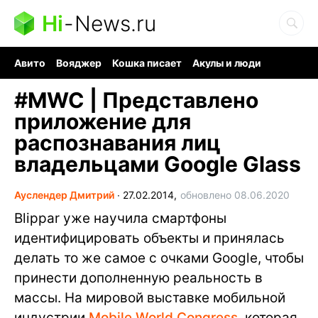
Hi
-
News.ru
Авито
Вояджер
Кошка писает
Акулы и люди
Ядерная война
Ядовитые пауки
Судоку и пазлы
#
MWC | Представлено
приложение для
распознавания лиц
владельцами Google Glass
Ауслендер Дмитрий
∙
27.02.2014,
обновлено 08.06.2020
Blippar уже научила смартфоны
идентифицировать объекты и принялась
делать то же самое с очками Google, чтобы
принести дополненную реальность в
массы. На мировой выставке мобильной
индустрии
Mobile World Congress
, которая