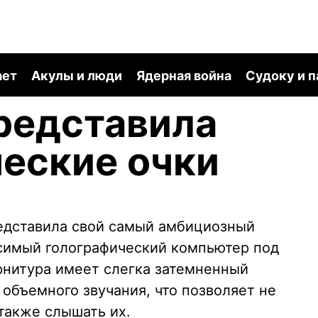
ает
Акулы и люди
Ядерная война
Судоку и 
представила
еские очки
редставила свой самый амбициозный
осимый голографический компьютер под
арнитура имеет слегка затемненный
объемного звучания, что позволяет не
также слышать их.