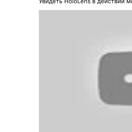
Увидеть HoloLens в действии 