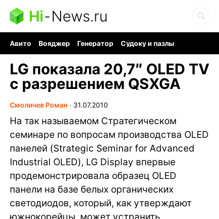
Hi
-
News.ru
Авито
Вояджер
Генератор
Судоку и пазлы
Хобби для мозга
Бензин 100 vs 95
Следующая пандемия
LG показала 20,7″ OLED TV
с разрешением QSXGA
Смоличев Роман
∙
31.07.2010
На так называемом Стратегическом
семинаре по вопросам производства OLED
панелей (Strategic Seminar for Advanced
Industrial OLED), LG Display впервые
продемонстрировала образец OLED
панели на базе белых органических
светодиодов, который, как утверждают
южнокорейцы, может устранить