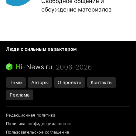
Свободное общение и
обсуждение материалов
Люди с сильным характером
Кошка писает на кровать
Тунцы в океанариуме
Ядовитые пауки России
Hi
-
News.ru
, 2006–2026
Города в ядерной войне
Открытие в Google Maps
Темы
Авторы
О проекте
Контакты
Реклама
Редакционная политика
Политика конфиденциальности
Пользовательское соглашение