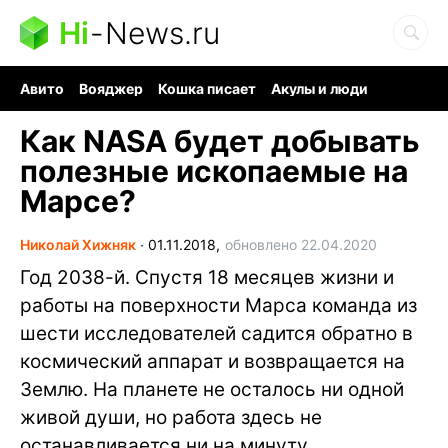
Hi
-
News.ru
Авито
Вояджер
Кошка писает
Акулы и люди
Ядерная война
Судоку и пазлы
Ядовитые пауки
Как NASA будет добывать
полезные ископаемые на
Марсе?
Николай Хижняк
∙
01.11.2018,
обновлено 22.04.2020
Год 2038-й. Спустя 18 месяцев жизни и
работы на поверхности Марса команда из
шести исследователей садится обратно в
космический аппарат и возвращается на
Землю. На планете не осталось ни одной
живой души, но работа здесь не
останавливается ни на минуту.