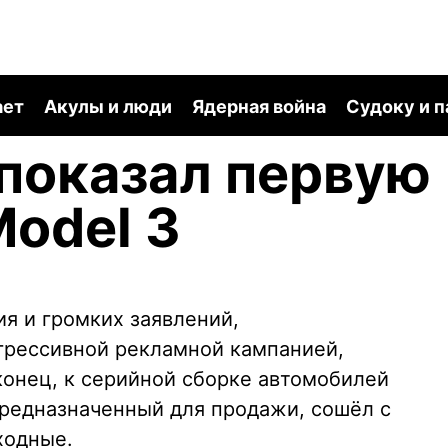
ает
Акулы и люди
Ядерная война
Судоку и 
показал первую
odel 3
я и громких заявлений,
грессивной рекламной кампанией,
конец, к серийной сборке автомобилей
предназначенный для продажи, сошёл с
ходные.