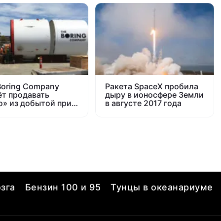
Boring Company
Ракета SpaceX пробила
ёт продавать
дыру в ионосфере Земли
о» из добытой при
в августе 2017 года
е тоннелей земли
зга
Бензин 100 и 95
Тунцы в океанариуме