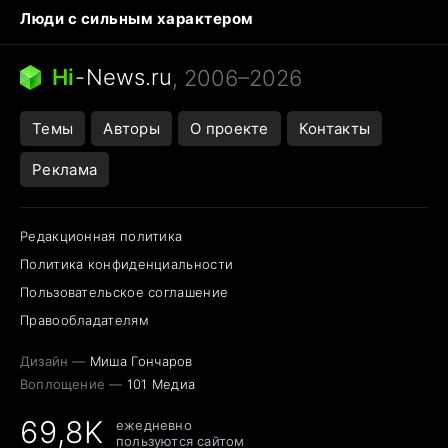
Люди с сильным характером
Кошка писает на кровать
Тунцы в океанариуме
Ядовитые пауки России
Hi
-
News.ru
, 2006–2026
Города в ядерной войне
Открытие в Google Maps
Темы
Авторы
О проекте
Контакты
Реклама
Редакционная политика
Политика конфиденциальности
Пользовательское соглашение
Правообладателям
Дизайн —
Миша Гончаров
Воплощение —
101 Медиа
69,8K
ежедневно
пользуются сайтом