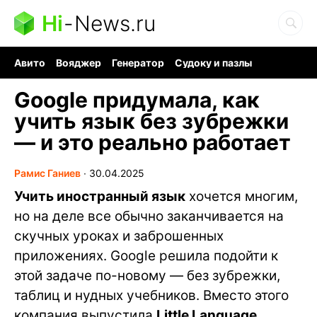
Hi
-
News.ru
Авито
Вояджер
Генератор
Судоку и пазлы
Хобби для мозга
Бензин 100 vs 95
Следующая пандемия
Google придумала, как
учить язык без зубрежки
— и это реально работает
Рамис Ганиев
∙
30.04.2025
Учить иностранный язык
хочется многим,
но на деле все обычно заканчивается на
скучных уроках и заброшенных
приложениях. Google решила подойти к
этой задаче по-новому — без зубрежки,
таблиц и нудных учебников. Вместо этого
компания выпустила
Little Language