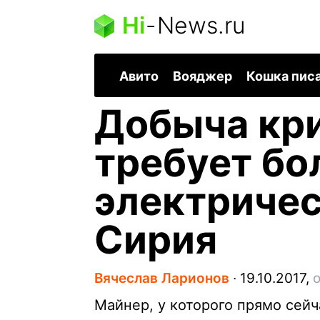
Hi
-
News.ru
Авито
Вояджер
Кошка пис
Добыча кр
требует б
электричес
Сирия
Вячеслав Ларионов
∙
19.10.2017,
о
Майнер, у которого прямо сей