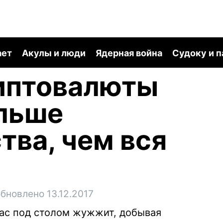
ает
Акулы и люди
Ядерная война
Судоку и 
иптовалюты
ольше
тва, чем вся
бновлено 13.12.2017
час под столом жужжит, добывая