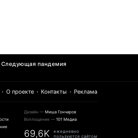
Следующая пандемия
·
О проекте
·
Контакты
·
Реклама
Дизайн —
Миша Гончаров
ости
Воплощение —
101 Медиа
ение
69,6K
ежедневно
пользуются сайтом