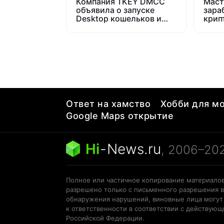
Компания TKEY DMCC
Маст
объявила о запуске
зара
Desktop кошельков и
крип
майнинг клиента
когд
Tkeycoin
пада
Ответ на хамство
Хобби для мо
Google Maps открытие
Hi
-
News.ru
, 2006–20
Полное или частичное копирование материалов
разрешено только с письменного разрешения в
обнаружения нарушений, виновные лица могут
к ответственности в соответствии с действую
Российской Федерации.