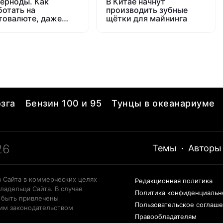
ерноды. Как
В Китае начнут
ботать на
производить зубные
товалюте, даже
щётки для майнинга
а рынок будет
ть
зга
Бензин 100 и 95
Тунцы в океанариуме
26
Темы
·
Авторы
 Сайта в коммерческих целях
Редакционная политика
ладельца Сайта. В случае
Политика конфиденциальн
 быть привлечены
Пользовательское соглаш
щим законодательством
Правообладателям