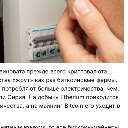
 виновата прежде всего криптовалюта
ства «жрут» как раз биткоиновые фермы.
m потребляют больше электричества, чем,
ли Сирия. На добычу Etherium приходится
ичества, а на майнинг Bitcoin его уходит в
онятным языком, то все биткоин-майнеры