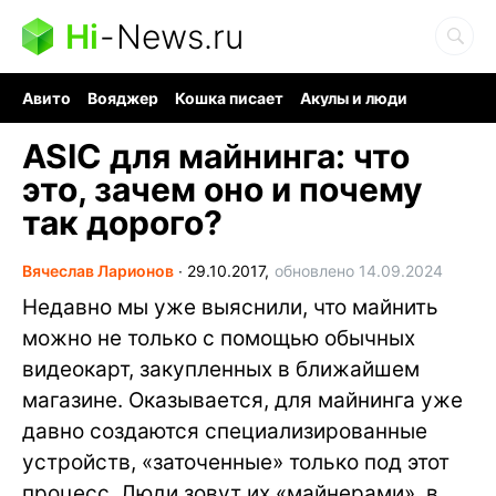
Hi
-
News.ru
Авито
Вояджер
Кошка писает
Акулы и люди
Ядерная война
Ядовитые пауки
Судоку и пазлы
ASIC для майнинга: что
это, зачем оно и почему
так дорого?
Вячеслав Ларионов
∙
29.10.2017,
обновлено 14.09.2024
Недавно мы уже выяснили, что майнить
можно не только с помощью обычных
видеокарт, закупленных в ближайшем
магазине. Оказывается, для майнинга уже
давно создаются специализированные
устройств, «заточенные» только под этот
процесс. Люди зовут их «майнерами», в