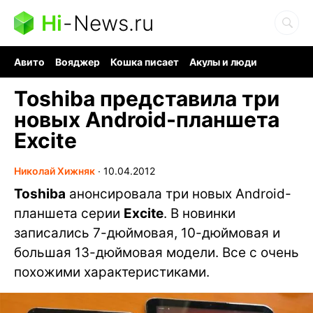
Hi
-
News.ru
Авито
Вояджер
Кошка писает
Акулы и люди
Ядерная война
Судоку и пазлы
Ядовитые пауки
Toshiba представила три
новых Android-планшета
Excite
Николай Хижняк
∙
10.04.2012
Toshiba
анонсировала три новых Android-
планшета серии
Excite
. В новинки
записались 7-дюймовая, 10-дюймовая и
большая 13-дюймовая модели. Все с очень
похожими характеристиками.