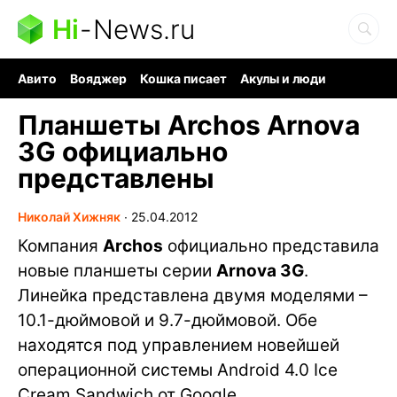
Hi
-
News.ru
Авито
Вояджер
Кошка писает
Акулы и люди
Ядерная война
Судоку и пазлы
Ядовитые пауки
Планшеты Archos Arnova
3G официально
представлены
Николай Хижняк
∙
25.04.2012
Компания
Archos
официально представила
новые планшеты серии
Arnova 3G
.
Линейка представлена двумя моделями –
10.1-дюймовой и 9.7-дюймовой. Обе
находятся под управлением новейшей
операционной системы Android 4.0 Ice
Cream Sandwich от Google.