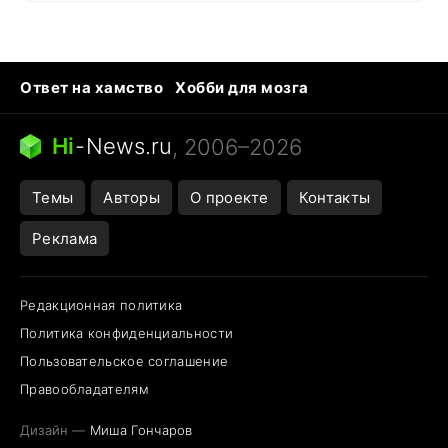
Ответ на хамство
Хобби для мозга
Бензин 100 и 95
Тунцы в океанариуме
Следующая пандемия
Google Maps открытие
Hi
-
News.ru
, 2006–2026
Темы
Авторы
О проекте
Контакты
Реклама
Редакционная политика
Политика конфиденциальности
Пользовательское соглашение
Правообладателям
Дизайн —
Миша Гончаров