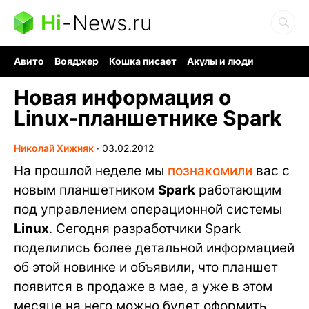
Hi
-
News.ru
Авито
Вояджер
Кошка писает
Акулы и люди
Ядерная война
Судоку и пазлы
Ядовитые пауки
Новая информация о
Linux-планшетнике Spark
Николай Хижняк
∙
03.02.2012
На прошлой неделе мы
познакомили
вас с
новым планшетником
Spark
работающим
под управлением операционной системы
Linux
. Сегодня разработчики Spark
поделились более детальной информацией
об этой новинке и объявили, что планшет
появится в продаже в мае, а уже в этом
месяце на него можно будет оформить