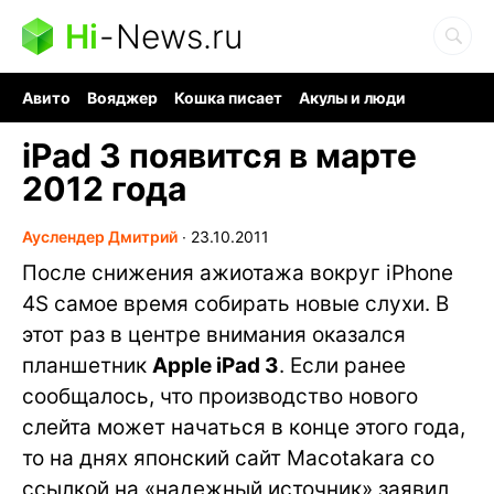
Hi
-
News.ru
Авито
Вояджер
Кошка писает
Акулы и люди
Ядерная война
Судоку и пазлы
Ядовитые пауки
iPad 3 появится в марте
2012 года
Ауслендер Дмитрий
∙
23.10.2011
После снижения ажиотажа вокруг iPhone
4S самое время собирать новые слухи. В
этот раз в центре внимания оказался
планшетник
Apple iPad 3
. Если ранее
сообщалось, что производство нового
слейта может начаться в конце этого года,
то на днях японский сайт Macotakara со
ссылкой на «надежный источник» заявил