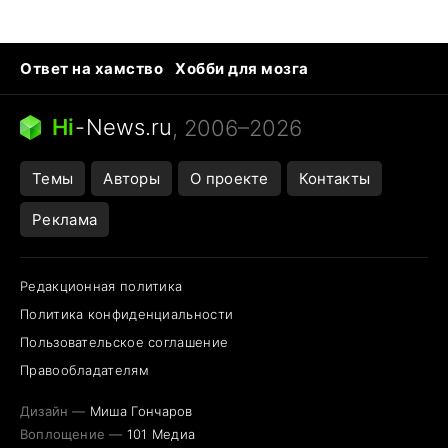
Ответ на хамство
Хобби для мозга
Бензин 100 vs 95
Тунцы в океанариуме
Следующая пандемия
Google Maps открытие
Hi
-
News.ru
, 2006–2026
Темы
Авторы
О проекте
Контакты
Реклама
Редакционная политика
Политика конфиденциальности
Пользовательское соглашение
Правообладателям
Дизайн —
Миша Гончаров
Воплощение —
101 Медиа