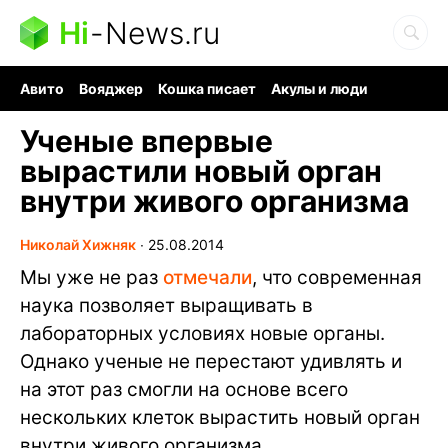
Hi
-
News.ru
Авито
Вояджер
Кошка писает
Акулы и люди
Ядерная война
Ядовитые пауки
Судоку и пазлы
Ученые впервые
вырастили новый орган
внутри живого организма
Николай Хижняк
∙
25.08.2014
Мы уже не раз
отмечали
, что современная
наука позволяет выращивать в
лабораторных условиях новые органы.
Однако ученые не перестают удивлять и
на этот раз смогли на основе всего
нескольких клеток вырастить новый орган
внутри живого организма.