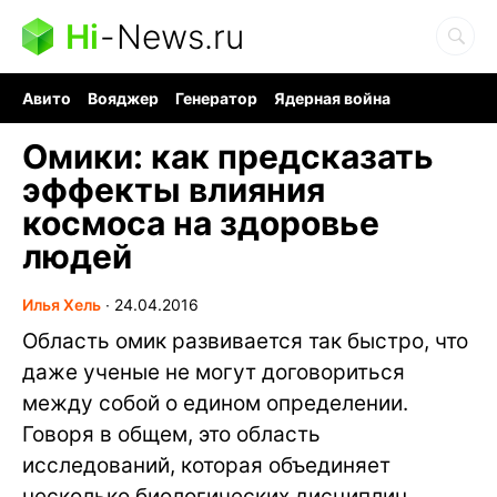
Hi
-
News.ru
Авито
Вояджер
Генератор
Ядерная война
Судоку и пазлы
Бензин 100 и 95
Хобби для мозга
Омики: как предсказать
эффекты влияния
космоса на здоровье
людей
Илья Хель
∙
24.04.2016
Область омик развивается так быстро, что
даже ученые не могут договориться
между собой о едином определении.
Говоря в общем, это область
исследований, которая объединяет
несколько биологических дисциплин,