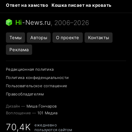
Ответ на хамство
Кошка писает на кровать
Тунцы в океанариуме
Следующая пандемия
Ядовитые пауки России
Hi
-
News.ru
, 2006–2026
Открытие в Google Maps
Темы
Авторы
О проекте
Контакты
Реклама
Редакционная политика
Политика конфиденциальности
Пользовательское соглашение
Правообладателям
Дизайн —
Миша Гончаров
Воплощение —
101 Медиа
70,4K
ежедневно
пользуются сайтом