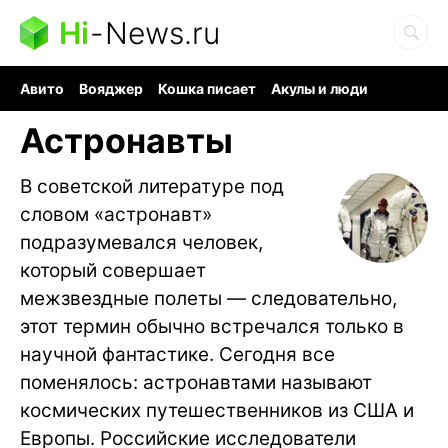
Hi
-
News.ru
Авито
Вояджер
Кошка писает
Акулы и люди
Ядерная война
Судоку и пазлы
Ядовитые пауки
Астронавты
В советской литературе под
словом «астронавт»
подразумевался человек,
который совершает
межзвездные полеты — следовательно,
этот термин обычно встречался только в
научной фантастике. Сегодня все
поменялось: астронавтами называют
космических путешественников из США и
Европы. Российские исследователи