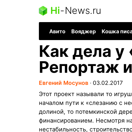
Hi
-
News.ru
Авито
Вояджер
Кошка пис
Как дела у
Репортаж и
Евгений Мосунов
∙
03.02.2017
Этот проект называли то игр
началом пути к «слезанию с не
долиной, то потемкинской дер
финансированием. Несмотря н
нестабильность, строительств