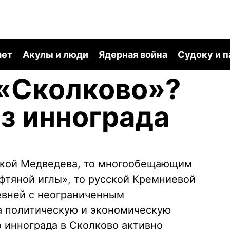
ает
Акулы и люди
Ядерная война
Судоку и 
 «Сколково»?
з иннограда
ушкой Медведева, то многообещающим
фтяной иглы», то русской Кремниевой
евней с неограниченным
а политическую и экономическую
о иннограда в Сколково активно