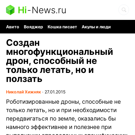
Hi
-
News.ru
Авито
Вояджер
Кошка писает
Акулы и люди
Ядерная война
Судоку и пазлы
Ядовитые пауки
Создан
многофункциональный
дрон, способный не
только летать, но и
ползать
Николай Хижняк
∙
27.01.2015
Роботизированные дроны, способные не
только летать, но и при необходимости
передвигаться по земле, оказались бы
намного эффективнее и полезнее при