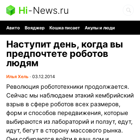
Hi
-
News.ru
Авито
Вояджер
Кошка писает
Акулы и люди
Ядерная война
Судоку и пазлы
Ядовитые пауки
Наступит день, когда вы
предпочтете роботов
людям
Илья Хель
∙
03.12.2014
Революция робототехники продолжается.
Сейчас мы наблюдаем этакий кембрийский
взрыв в сфере роботов всех размеров,
форм и способов передвижения, которые
выбираются из лабораторий и ползут, едут,
идут, бегут в сторону массового рынка.
Они собираются войти в ваш дом и