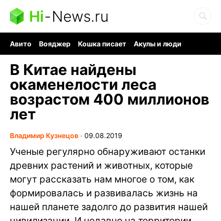
Hi
-
News.ru
Авито
Вояджер
Кошка писает
Акулы и люди
Ядерная война
Судоку и пазлы
Ядовитые пауки
В Китае найдены
окаменелости леса
возрастом 400 миллионов
лет
Владимир Кузнецов
∙
09.08.2019
Ученые регулярно обнаруживают останки
древних растений и животных, которые
могут рассказать нам многое о том, как
формировалась и развивалась жизнь на
нашей планете задолго до развития нашей
цивилизации. И недавно на территории