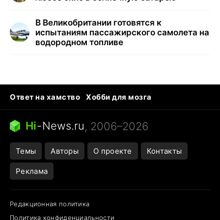
В Великобритании готовятся к
испытаниям пассажирского самолета на
водородном топливе
Ответ на хамство
Хобби для мозга
Бензин 100 и 95
Тунцы в океанариуме
Следующая пандемия
Google Maps открытие
Hi
-
News.ru
, 2006–2026
Темы
Авторы
О проекте
Контакты
Реклама
Редакционная политика
Политика конфиденциальности