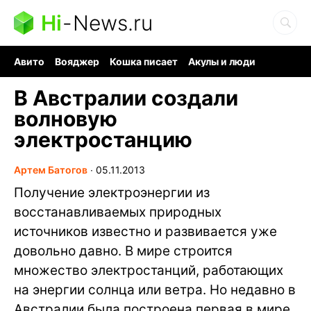
Hi
-
News.ru
Авито
Вояджер
Кошка писает
Акулы и люди
Ядерная война
Судоку и пазлы
Ядовитые пауки
В Австралии создали
волновую
электростанцию
Артем Батогов
∙
05.11.2013
Получение электроэнергии из
восстанавливаемых природных
источников известно и развивается уже
довольно давно. В мире строится
множество электростанций, работающих
на энергии солнца или ветра. Но недавно в
Австралии была построена первая в мире