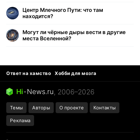
Центр Млечного Пути: что там
находится?
Могут ли чёрные дыры вести в другие
места Вселенной?
Ответ на хамство
Хобби для мозга
Бензин 100 и 95
Тунцы в океанариуме
Следующая пандемия
Google Maps открытие
Hi
-
News.ru
, 2006–2026
Темы
Авторы
О проекте
Контакты
Реклама