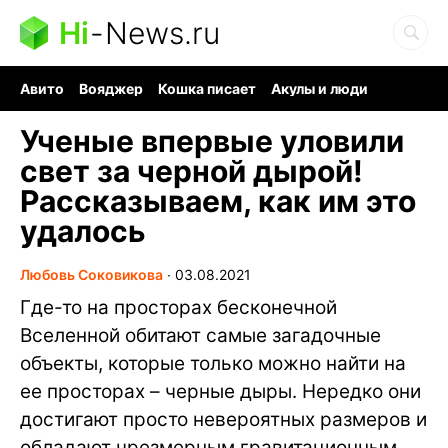
Hi
-
News.ru
Авито
Вояджер
Кошка писает
Акулы и люди
Ядерная война
Судоку и пазлы
Ядовитые пауки
Ученые впервые уловили
свет за черной дырой!
Рассказываем, как им это
удалось
Любовь Соковикова
∙
03.08.2021
Где-то на просторах бесконечной
Вселенной обитают самые загадочные
объекты, которые только можно найти на
ее просторах – черные дыры. Нередко они
достигают просто невероятных размеров и
обладают чрезмерным гравитационным