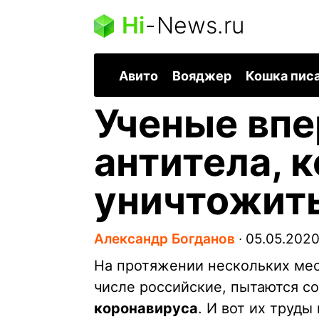
Hi
-
News.ru
Авито
Вояджер
Кошка пис
Ученые впе
антитела, 
уничтожит
Александр Богданов
∙
05.05.202
На протяжении нескольких мес
числе российские, пытаются с
коронавируса
. И вот их труд