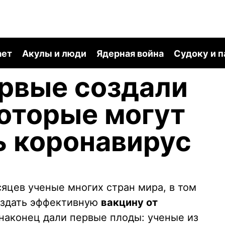
ает
Акулы и люди
Ядерная война
Судоку и 
рвые создали
которые могут
ь коронавирус
0
яцев ученые многих стран мира, в том
оздать эффективную
вакцину от
ы наконец дали первые плоды: ученые из