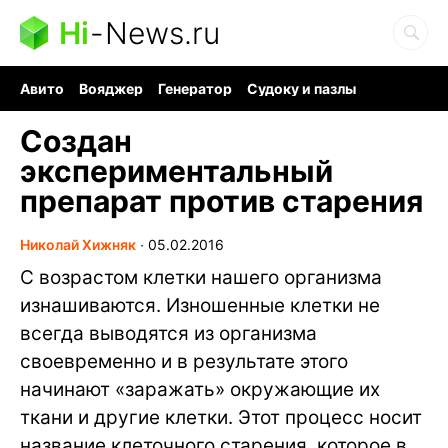
Hi
-
News.ru
Авито
Вояджер
Генератор
Судоку и пазлы
Хобби для мозга
Бензин 100 vs 95
Следующая пандемия
Создан
экспериментальный
препарат против старения
Николай Хижняк
∙
05.02.2016
С возрастом клетки нашего организма
изнашиваются. Изношенные клетки не
всегда выводятся из организма
своевременно и в результате этого
начинают «заражать» окружающие их
ткани и другие клетки. Этот процесс носит
название клеточного старения, которое в