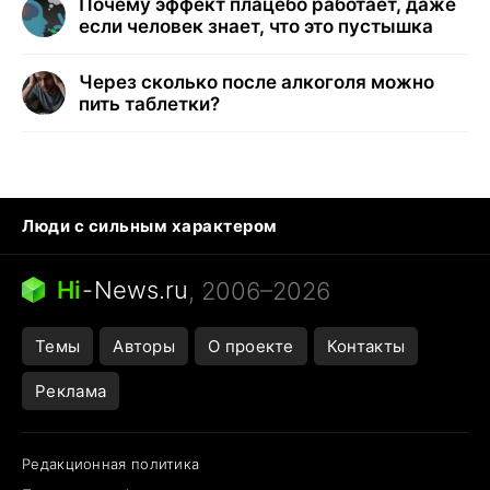
Почему эффект плацебо работает, даже
если человек знает, что это пустышка
Через сколько после алкоголя можно
пить таблетки?
Люди с сильным характером
Кошка писает на кровать
Тунцы в океанариуме
Ядовитые пауки России
Hi
-
News.ru
, 2006–2026
Города в ядерной войне
Открытие в Google Maps
Темы
Авторы
О проекте
Контакты
Реклама
Редакционная политика