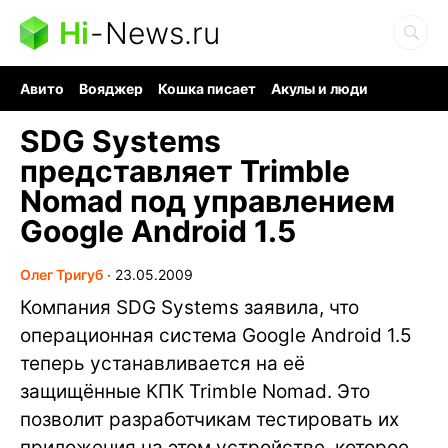
Hi
-
News.ru
Авито
Вояджер
Кошка писает
Акулы и люди
Ядерная война
Ядовитые пауки
Судоку и пазлы
SDG Systems
представляет Trimble
Nomad под управлением
Google Android 1.5
Олег Тригуб
∙
23.05.2009
Компания SDG Systems заявила, что
операционная система Google Android 1.5
теперь устанавливается на её
защищённые КПК Trimble Nomad. Это
позволит разработчикам тестировать их
приложения на этом устройстве, которое