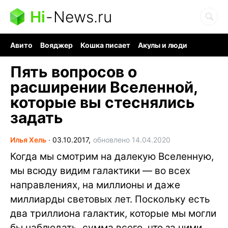
Hi
-
News.ru
Авито
Вояджер
Кошка писает
Акулы и люди
Ядерная война
Судоку и пазлы
Ядовитые пауки
Пять вопросов о
расширении Вселенной,
которые вы стеснялись
задать
Илья Хель
∙
03.10.2017,
обновлено 14.04.2020
Когда мы смотрим на далекую Вселенную,
мы всюду видим галактики — во всех
направлениях, на миллионы и даже
миллиарды световых лет. Поскольку есть
два триллиона галактик, которые мы могли
бы наблюдать, сумма всего, что за ними,