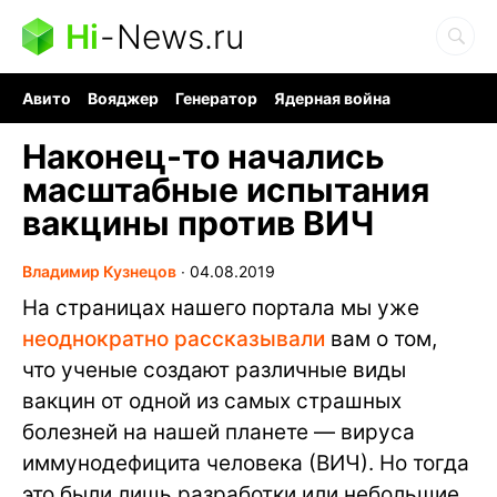
Hi
-
News.ru
Авито
Вояджер
Генератор
Ядерная война
Судоку и пазлы
Бензин 100 и 95
Хобби для мозга
Наконец-то начались
масштабные испытания
вакцины против ВИЧ
Владимир Кузнецов
∙
04.08.2019
На страницах нашего портала мы уже
неоднократно рассказывали
вам о том,
что ученые создают различные виды
вакцин от одной из самых страшных
болезней на нашей планете — вируса
иммунодефицита человека (ВИЧ). Но тогда
это были лишь разработки или небольшие