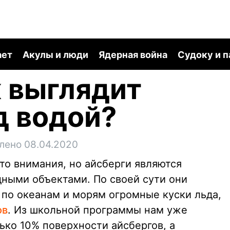
ает
Акулы и люди
Ядерная война
Судоку и 
к выглядит
д водой?
лено 08.04.2020
то внимания, но айсберги являются
ными объектами. По своей сути они
по океанам и морям огромные куски льда,
ов
. Из школьной программы нам уже
ько 10% поверхности айсбергов, а