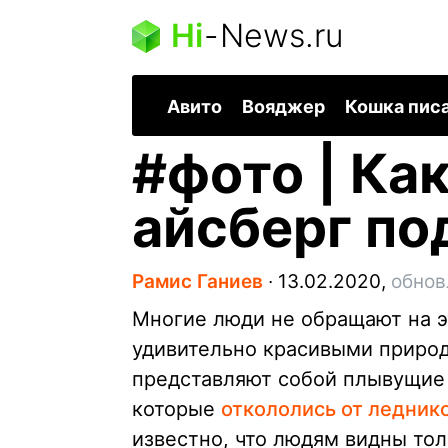
Hi
-
News.ru
Авито
Вояджер
Кошка пис
#
фото | Ка
айсберг по
Рамис Ганиев
∙
13.02.2020,
обнов
Многие люди не обращают на э
удивительно красивыми природ
представляют собой плывущие 
которые
откололись от ледник
известно, что людям видны тол