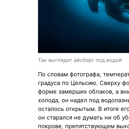
Так выглядит айсберг под водой
По словам фотографа, температ
градуса по Цельсию. Сверху фо
форме замерших облаков, а вн
холода, он надел под водолаз
осталось открытым. В итоге ег
он старался не думать ни об у
покрове, препятствующем выхо