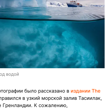
од водой
отографии было рассказано в
издании The
тправился в узкий морской залив Тасиилак,
 Гренландии. К сожалению,