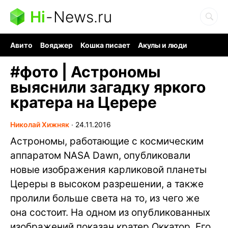
Hi
-
News.ru
Авито
Вояджер
Кошка писает
Акулы и люди
Ядерная война
Судоку и пазлы
Ядовитые пауки
#
фото | Астрономы
выяснили загадку яркого
кратера на Церере
Николай Хижняк
∙
24.11.2016
Астрономы, работающие с космическим
аппаратом NASA Dawn, опубликовали
новые изображения карликовой планеты
Цереры в высоком разрешении, а также
пролили больше света на то, из чего же
она состоит. На одном из опубликованных
изображений показан кратер Оккатор. Его