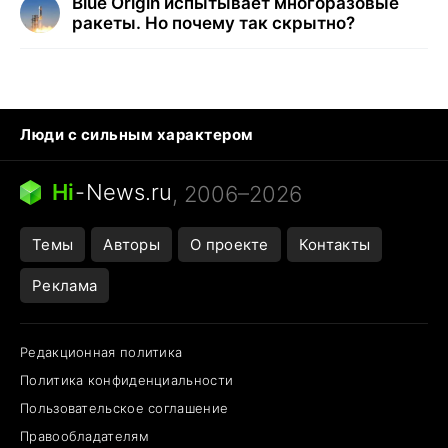
Blue Origin испытывает многоразовые
ракеты. Но почему так скрытно?
Люди с сильным характером
Кошка писает на кровать
Тунцы в океанариуме
Ядовитые пауки России
Hi
-
News.ru
, 2006–2026
Города в ядерной войне
Открытие в Google Maps
Темы
Авторы
О проекте
Контакты
Реклама
Редакционная политика
Политика конфиденциальности
Пользовательское соглашение
Правообладателям