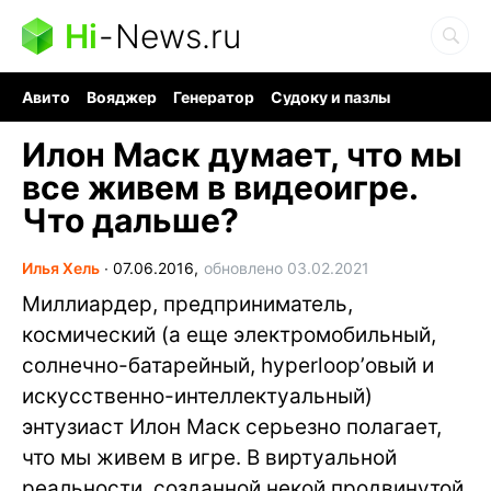
Hi
-
News.ru
Авито
Вояджер
Генератор
Судоку и пазлы
Хобби для мозга
Бензин 100 vs 95
Следующая пандемия
Илон Маск думает, что мы
все живем в видеоигре.
Что дальше?
Илья Хель
∙
07.06.2016,
обновлено 03.02.2021
Миллиардер, предприниматель,
космический (а еще электромобильный,
солнечно-батарейный, hyperloop’овый и
искусственно-интеллектуальный)
энтузиаст Илон Маск серьезно полагает,
что мы живем в игре. В виртуальной
реальности, созданной некой продвинутой