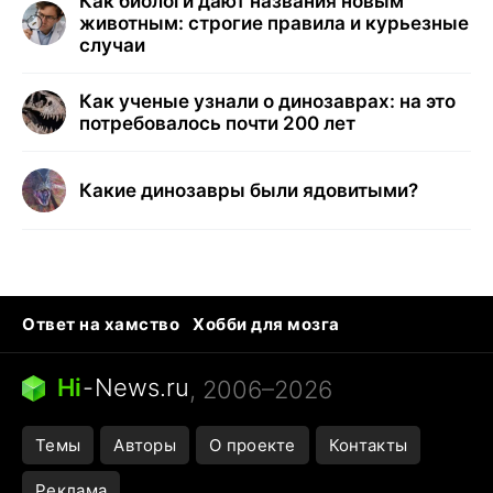
Как биологи дают названия новым
животным: строгие правила и курьезные
случаи
Как ученые узнали о динозаврах: на это
потребовалось почти 200 лет
Какие динозавры были ядовитыми?
Ответ на хамство
Хобби для мозга
Бензин 100 и 95
Тунцы в океанариуме
Следующая пандемия
Google Maps открытие
Hi
-
News.ru
, 2006–2026
Темы
Авторы
О проекте
Контакты
Реклама