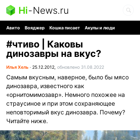
Hi
-
News.ru
Авито
Вояджер
Кошка писает
Акулы и люди
Ядерная война
Судоку и пазлы
Ядовитые пауки
#
чтиво | Каковы
динозавры на вкус?
Илья Хель
∙
25.12.2012,
обновлено 31.08.2022
Самым вкусным, наверное, было бы мясо
динозавра, известного как
«орнитомимозавр». Немного похожее на
страусиное и при этом сохраняющее
неповторимый вкус динозавра. Почему?
Читайте ниже.