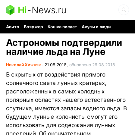
Hi
-
News.ru
Авито
Вояджер
Кошка писает
Акулы и люди
Ядерная война
Ядовитые пауки
Судоку и пазлы
Астрономы подтвердили
наличие льда на Луне
Николай Хижняк
∙
21.08.2018,
обновлено 26.08.2018
В скрытых от воздействия прямого
солнечного света лунных кратерах,
расположенных в самых холодных
полярных областях нашего естественного
спутника, имеются запасы водного льда. В
будущем лунные колонисты смогут его
использовать для содержания лунных
поселений. Об окончательном