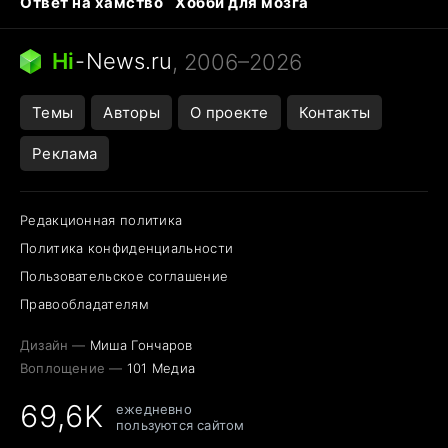
Ответ на хамство
Хобби для мозга
Бензин 100 vs 95
Тунцы в океанариуме
Следующая пандемия
Google Maps открытие
Hi
-
News.ru
, 2006–2026
Темы
Авторы
О проекте
Контакты
Реклама
Редакционная политика
Политика конфиденциальности
Пользовательское соглашение
Правообладателям
Дизайн —
Миша Гончаров
Воплощение —
101 Медиа
69,6K
ежедневно
пользуются сайтом