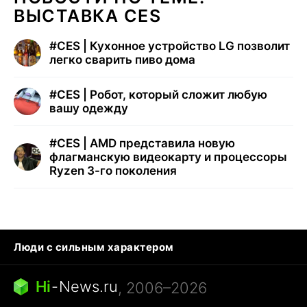
ВЫСТАВКА CES
#
CES | Кухонное устройство LG позволит
легко сварить пиво дома
#
CES | Робот, который сложит любую
вашу одежду
#
CES | AMD представила новую
флагманскую видеокарту и процессоры
Ryzen 3-го поколения
Люди с сильным характером
Кошка писает на кровать
Тунцы в океанариуме
Ядовитые пауки России
Hi
-
News.ru
, 2006–2026
Города в ядерной войне