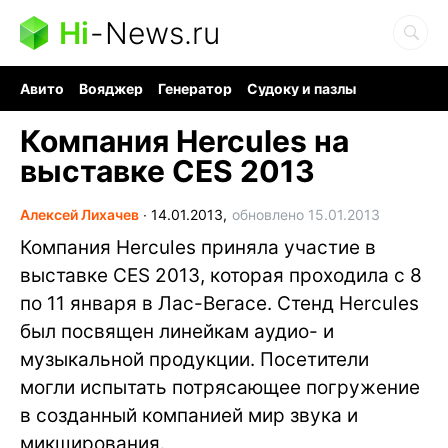
Hi
-
News.ru
Авито
Вояджер
Генератор
Судоку и пазлы
Хобби для мозга
Бензин 100 vs 95
Следующая пандемия
Компания Hercules на
выставке CES 2013
Алексей Лихачев
∙
14.01.2013,
обновлено 15.01.2013
Компания Hercules приняла участие в
выставке CES 2013, которая проходила с 8
по 11 января в Лас-Вегасе. Стенд Hercules
был посвящен линейкам аудио- и
музыкальной продукции. Посетители
могли испытать потрясающее погружение
в созданный компанией мир звука и
микширования.