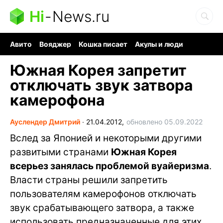
Hi
-
News.ru
Авито
Вояджер
Кошка писает
Акулы и люди
Ядерная война
Судоку и пазлы
Ядовитые пауки
Южная Корея запретит
отключать звук затвора
камерофона
Ауслендер Дмитрий
∙
21.04.2012,
обновлено 05.09.2022
Вслед за Японией и некоторыми другими
развитыми странами
Южная Корея
всерьез занялась проблемой вуайеризма
.
Власти страны решили запретить
пользователям камерофонов отключать
звук срабатывающего затвора, а также
использовать предназначенные для этих