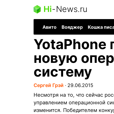
Hi
-
News.ru
Авито
Вояджер
Кошка пис
YotaPhone 
новую опе
систему
Сергей Грэй
∙
29.06.2015
Несмотря на то, что сейчас ро
управлением операционной сис
изменится. Победителем конку