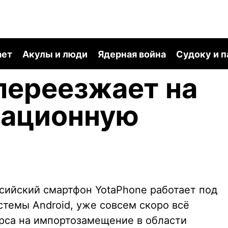
ает
Акулы и люди
Ядерная война
Судоку и 
переезжает на
рационную
ссийский смартфон YotaPhone работает под
темы Android, уже совсем скоро всё
рса на импортозамещение в области