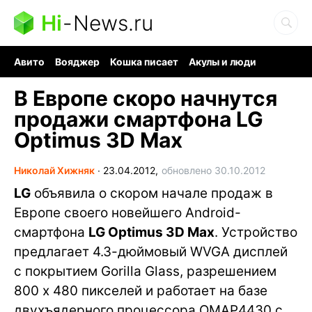
Hi
-
News.ru
Авито
Вояджер
Кошка писает
Акулы и люди
Ядерная война
Ядовитые пауки
Судоку и пазлы
В Европе скоро начнутся
продажи смартфона LG
Optimus 3D Max
Николай Хижняк
∙
23.04.2012,
обновлено 30.10.2012
LG
объявила о скором начале продаж в
Европе своего новейшего Android-
смартфона
LG Optimus 3D Max
. Устройство
предлагает 4.3-дюймовый WVGA дисплей
с покрытием Gorilla Glass, разрешением
800 x 480 пикселей и работает на базе
двухъядерного процессора OMAP4430 с