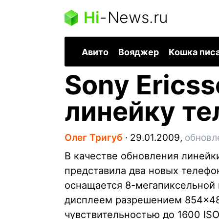
Hi
-
News.ru
Авито
Вояджер
Кошка пис
Sony Erics
линейку те
Олег Тригуб
∙
29.01.2009,
обновл
В качестве обновления линейки
представила два новых телефон
оснащается 8-мегапиксельной 
дисплеем разрешением 854×48
чувствительностью до 1600 IS