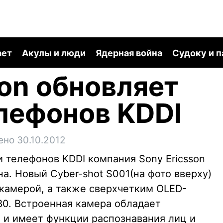
ает
Акулы и люди
Ядерная война
Судоку и 
son обновляет
лефонов KDDI
ено 30.10.2012
 телефонов KDDI компания Sony Ericsson
а. Новый Cyber-shot S001(на фото вверху)
камерой, а также сверхчетким OLED-
0. Встроенная камера обладает
O и имеет функции распознавания лиц и