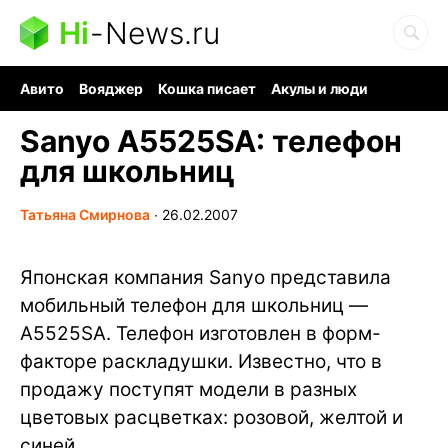
Hi
-
News.ru
Авито
Вояджер
Кошка писает
Акулы и люди
Ядерная война
Судоку и пазлы
Ядовитые пауки
Sanyo A5525SA: телефон
для школьниц
Татьяна Смирнова
∙
26.02.2007
Японская компания Sanyo представила
мобильный телефон для школьниц —
A5525SA. Телефон изготовлен в форм-
факторе раскладушки. Известно, что в
продажу поступят модели в разных
цветовых расцветках: розовой, желтой и
синей.