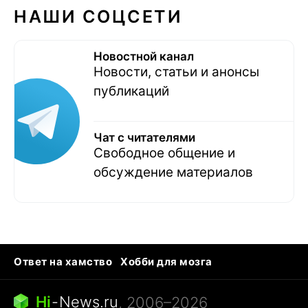
НАШИ СОЦСЕТИ
Новостной канал
Новости, статьи и анонсы
публикаций
Чат с читателями
Свободное общение и
обсуждение материалов
Ответ на хамство
Хобби для мозга
Бензин 100 и 95
Тунцы в океанариуме
Следующая пандемия
Google Maps открытие
Hi
-
News.ru
, 2006–2026