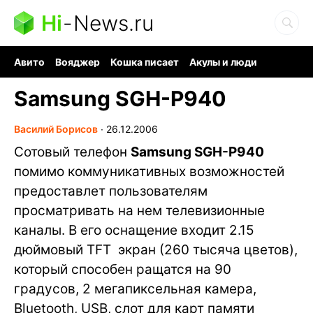
Hi
-
News.ru
Авито
Вояджер
Кошка писает
Акулы и люди
Ядерная война
Судоку и пазлы
Ядовитые пауки
Samsung SGH-P940
Василий Борисов
∙
26.12.2006
Сотовый телефон
Samsung SGH-P940
помимо коммуникативных возможностей
предоставлет пользователям
просматривать на нем телевизионные
каналы. В его оснащение входит 2.15
дюймовый TFT экран (
260 тысяча цветов
),
который способен ращатся на 90
градусов, 2 мегапиксельная камера,
Bluetooth, USB, слот для карт памяти