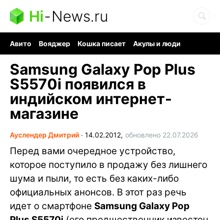
Hi
-
News.ru
Авито
Вояджер
Кошка писает
Акулы и люди
Ядерная война
Судоку и пазлы
Ядовитые пауки
Samsung Galaxy Pop Plus
S5570i появился в
индийском интернет-
магазине
Ауслендер Дмитрий
∙
14.02.2012,
обновлено 22.07.2026
Перед вами очередное устройство,
которое поступило в продажу без лишнего
шума и пыли, то есть без каких-либо
официальных анонсов. В этот раз речь
идет о смартфоне
Samsung Galaxy Pop
Plus S5570i
(его предшественник известен