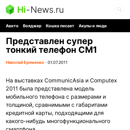
Hi
-
News.ru
Авито
Вояджер
Кошка писает
Акулы и люди
Ядерная война
Ядовитые пауки
Судоку и пазлы
Представлен супер
тонкий телефон CM1
Николай Еременко
∙
01.07.2011
На выставках CommunicAsia и Computex
2011 была представлена модель
мобильного телефона с размерами и
толщиной, сравнимыми с габаритами
кредитной карты, подходящими для
какого-нибудь многофункционального
смартфона.