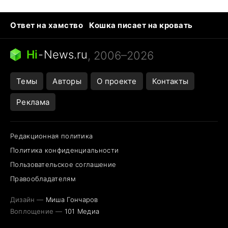
Ответ на хамство
Кошка писает на кровать
Тунцы в океанариуме
Следующая пандемия
Ядовитые пауки России
Hi
-
News.ru
, 2006–2026
Открытие в Google Maps
Темы
Авторы
О проекте
Контакты
Реклама
Редакционная политика
Политика конфиденциальности
Пользовательское соглашение
Правообладателям
Дизайн —
Миша Гончаров
Воплощение —
101 Медиа