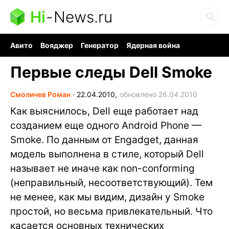
Hi
-
News.ru
Авито
Вояджер
Генератор
Ядерная война
Судоку и пазлы
Бензин 100 и 95
Хобби для мозга
Первые следы Dell Smoke
Смоличев Роман
∙
22.04.2010,
обновлено 26.04.2010
Как выяcнилось, Dell еще работает над
созданием еще одного Android Phone —
Smoke. По данным от Engadget, данная
модель выполнена в стиле, который Dell
называет не иначе как non-conforming
(неправильный, несоответствующий). Тем
не менее, как мы видим, дизайн у Smoke
простой, но весьма привлекательный. Что
касается основных технических