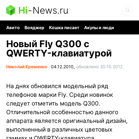
Hi
-
News.ru
Авито
Вояджер
Кошка писает
Акулы и люди
Ядерная война
Ядовитые пауки
Судоку и пазлы
Новый Fly Q300 с
QWERTY-клавиатурой
Николай Еременко
∙
04.12.2010,
обновлено 30.10.2012
На днях обновился модельный ряд
телефонов марки Fly. Среди новинок
следует отметить модель Q300.
Отличительной особенностью данного
аппарата является оригинальный дизайн,
выполненный в различных цветовых
гаммах и QWERTY-клавиатура.