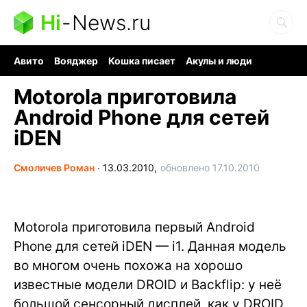
Hi
-
News.ru
Авито
Вояджер
Кошка писает
Акулы и люди
Ядерная война
Судоку и пазлы
Ядовитые пауки
Motorola приготовила
Android Phone для сетей
iDEN
Смоличев Роман
∙
13.03.2010,
обновлено 17.10.2010
Motorola приготовила первый Android
Phone для сетей iDEN — i1. Данная модель
во многом очень похожа на хорошо
известные модели DROID и Backflip: у неё
большой сенсорный дисплей, как у DROID,