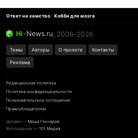
Ответ на хамство
Хобби для мозга
Бензин 100 и 95
Тунцы в океанариуме
Следующая пандемия
Google Maps открытие
Hi
-
News.ru
, 2006–2026
Темы
Авторы
О проекте
Контакты
Реклама
Редакционная политика
Политика конфиденциальности
Пользовательское соглашение
Правообладателям
Дизайн —
Миша Гончаров
Воплощение —
101 Медиа