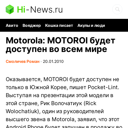
Hi
-
News.ru
Авито
Вояджер
Кошка писает
Акулы и люди
Ядерная война
Судоку и пазлы
Ядовитые пауки
Motorola: MOTOROI будет
доступен во всем мире
Смоличев Роман
∙
20.01.2010
Оказывается, MOTOROI будет доступен не
только в Южной Корее, пишет Pocket-Lint.
Выступая на презентации этой модели в
этой стране, Рик Волочатиук (Rick
Wolochatiuk), один из руководителей
высшего звена в Motorola, заявил, что этот
Android Phone будет запущен в продажу во