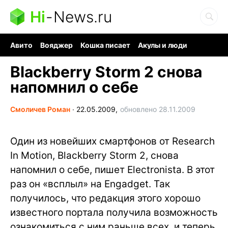
Hi
-
News.ru
Авито
Вояджер
Кошка писает
Акулы и люди
Ядерная война
Ядовитые пауки
Судоку и пазлы
Blackberry Storm 2 снова
напомнил о себе
Смоличев Роман
∙
22.05.2009,
обновлено 28.11.2009
Один из новейших смартфонов от Research
In Motion, Blackberry Storm 2, снова
напомнил о себе, пишет Electronista. В этот
раз он «всплыл» на Engadget. Так
получилось, что редакция этого хорошо
известного портала получила возможность
ознакомиться с ним раньше всех, и теперь