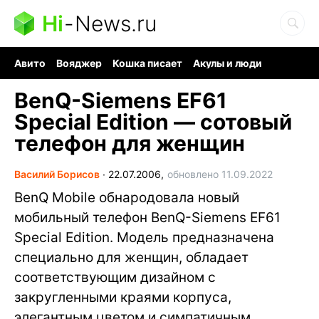
Hi
-
News.ru
Авито
Вояджер
Кошка писает
Акулы и люди
Ядерная война
Судоку и пазлы
Ядовитые пауки
BenQ-Siemens EF61
Special Edition — сотовый
телефон для женщин
Василий Борисов
∙
22.07.2006,
обновлено 11.09.2022
BenQ Mobile обнародовала новый
мобильный телефон BenQ-Siemens EF61
Special Edition. Модель предназначена
специально для женщин, обладает
соответствующим дизайном с
закругленными краями корпуса,
элегантным цветом и симпатичным