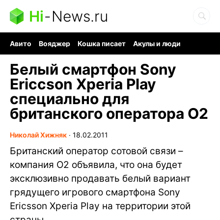
Hi
-
News.ru
Авито
Вояджер
Кошка писает
Акулы и люди
Ядерная война
Судоку и пазлы
Ядовитые пауки
Белый смартфон Sony
Ericcson Xperia Play
специально для
британского оператора O2
Николай Хижняк
∙
18.02.2011
Британский оператор сотовой связи –
компания O2 объявила, что она будет
эксклюзивно продавать белый вариант
грядущего игрового смартфона Sony
Ericsson Xperia Play на территории этой
страны.